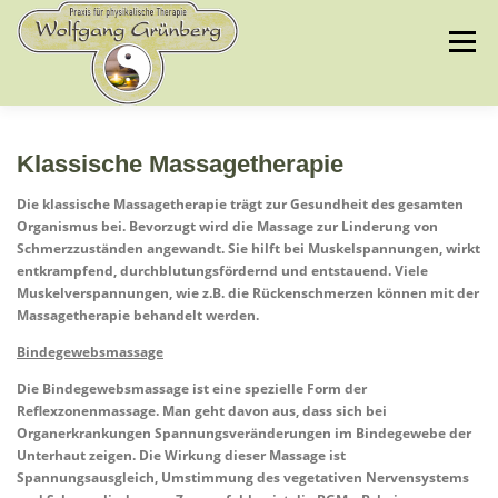
Zum
Inhalt
Menü
springen
WILLKOMMEN
UNSERE ANGEBOTE
Klassische Massagetherapie
Die klassische Massagetherapie trägt zur Gesundheit des gesamten
Organismus bei. Bevorzugt wird die Massage zur Linderung von
LEISTUNGEN
WIR ÜBER UNS
KONTAKT
Schmerzzuständen angewandt. Sie hilft bei Muskelspannungen, wirkt
entkrampfend, durchblutungsfördernd und entstauend. Viele
Muskelverspannungen, wie z.B. die Rückenschmerzen können mit der
Massagetherapie behandelt werden.
Bindegewebsmassage
Die Bindegewebsmassage ist eine spezielle Form der
Reflexzonenmassage. Man geht davon aus, dass sich bei
Organerkrankungen Spannungsveränderungen im Bindegewebe der
Unterhaut zeigen. Die Wirkung dieser Massage ist
Spannungsausgleich, Umstimmung des vegetativen Nervensystems