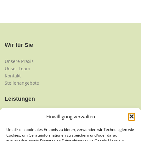
Wir für Sie
Unsere Praxis
Unser Team
Kontakt
Stellenangebote
Leistungen
Krankengymnastik/Physiotherapie
Einwilligung verwalten
Manuelle Therapie
Manuelle Lymphdrainage
Um dir ein optimales Erlebnis zu bieten, verwenden wir Technologien wie
Cookies, um Geräteinformationen zu speichern und/oder darauf
Klassische Massagetherapie
zuzugreifen, sowie Dienste von Drittanbietern wie Google Maps zur