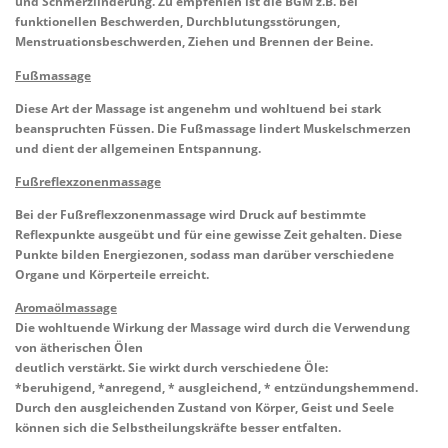
und Schmerzlinderung. Zu empfehlen ist die BGM z.B. bei
funktionellen Beschwerden, Durchblutungsstörungen,
Menstruationsbeschwerden, Ziehen und Brennen der Beine.
Fußmassage
Diese Art der Massage ist angenehm und wohltuend bei stark
beanspruchten Füssen. Die Fußmassage lindert Muskelschmerzen
und dient der allgemeinen Entspannung.
Fußreflexzonenmassage
Bei der Fußreflexzonenmassage wird Druck auf bestimmte
Reflexpunkte ausgeübt und für eine gewisse Zeit gehalten. Diese
Punkte bilden Energiezonen, sodass man darüber verschiedene
Organe und Körperteile erreicht.
Aromaölmassage
Die wohltuende Wirkung der Massage wird durch die Verwendung
von ätherischen Ölen
deutlich verstärkt. Sie wirkt durch verschiedene Öle:
*beruhigend, *anregend, * ausgleichend, * entzündungshemmend.
Durch den ausgleichenden Zustand von Körper, Geist und Seele
können sich die Selbstheilungskräfte besser entfalten.