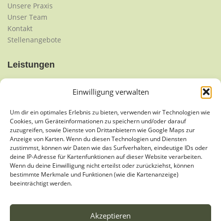
Unsere Praxis
Unser Team
Kontakt
Stellenangebote
Leistungen
Krankengymnastik/Physiotherapie
Einwilligung verwalten
Manuelle Therapie
Manuelle Lymphdrainage
Um dir ein optimales Erlebnis zu bieten, verwenden wir Technologien wie
Cookies, um Geräteinformationen zu speichern und/oder darauf
Klassische Massagetherapie
zuzugreifen, sowie Dienste von Drittanbietern wie Google Maps zur
Yoga
Anzeige von Karten. Wenn du diesen Technologien und Diensten
zustimmst, können wir Daten wie das Surfverhalten, eindeutige IDs oder
deine IP-Adresse für Kartenfunktionen auf dieser Website verarbeiten.
Service
Wenn du deine Einwilligung nicht erteilst oder zurückziehst, können
bestimmte Merkmale und Funktionen (wie die Kartenanzeige)
beeinträchtigt werden.
Kontakt
Impressum
Datenschutz
Akzeptieren