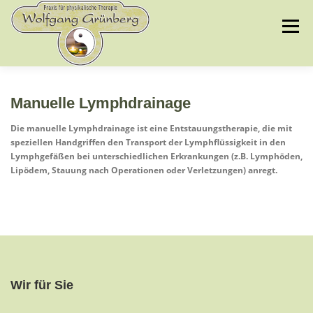
Zum
Inhalt
Menü
springen
WILLKOMMEN
UNSERE ANGEBOTE
Manuelle Lymphdrainage
Die manuelle Lymphdrainage ist eine Entstauungstherapie, die mit
speziellen Handgriffen den Transport der Lymphflüssigkeit in den
LEISTUNGEN
WIR ÜBER UNS
KONTAKT
Lymphgefäßen bei unterschiedlichen Erkrankungen (z.B. Lymphöden,
Lipödem, Stauung nach Operationen oder Verletzungen) anregt.
Wir für Sie